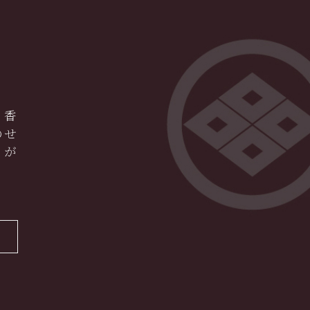
く香
のせ
トが