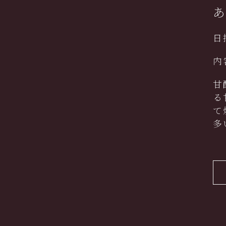
日
内
甘
る
て
多