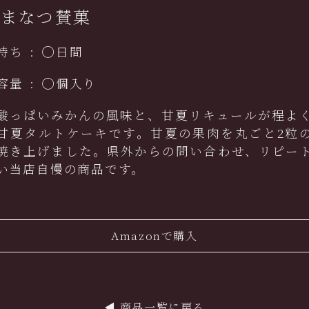
あまなつ賛菓
持ち
:
◯日間
容量
:
◯個入り
酸っぱいみかんの風味と、甘夏リキュールが程よ
甘夏タルトケーキです。甘夏の果肉を丸ごと2粒
焼き上げました。県外からの問い合わせ、リピー
い当店自慢の商品です。
Amazonで購入
◀︎
商品一覧に戻る