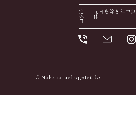
定
元日を除き年中
休
休
日
© Nakaharashogetsudo