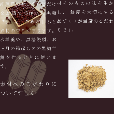
材そのものの味を生か
沖縄産のサトウキビだけ
し、 鮮度を大切にする
を煮詰めて作った黒糖
品づくりが当店のこだわ
で、 コクのある甘みと
りです。
独特の香りがあります。
水羊羹や、黒糖饅頭、お
正月の縁起ものの黒糖羊
羹を作るときに使いま
す。
素材へのこだわりに
ついて詳しく