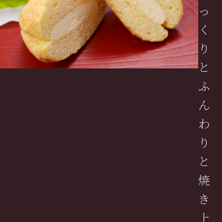
っ
く
り
と
ふ
ん
わ
り
と
焼
き
上