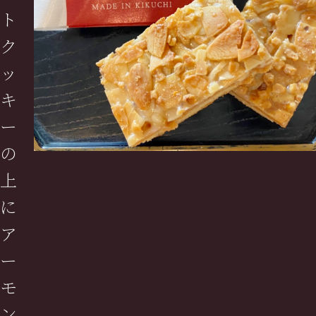
ト
ク
ッ
キ
ー
の
上
に
ア
ー
モ
ン