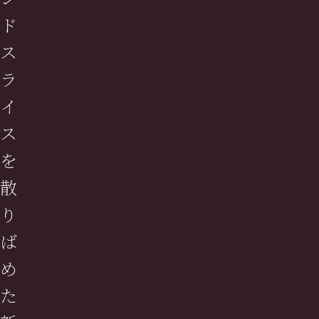
ド
ス
ラ
イ
ス
を
散
り
ば
め
た