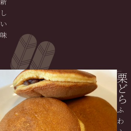
新
し
い
味
栗
ど
ら
ふ
わ