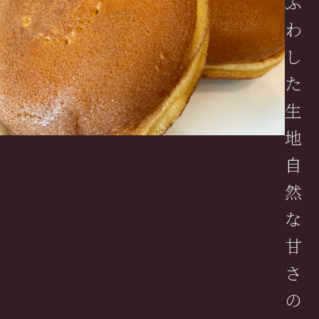
ふ
わ
し
た
生
地
自
然
な
甘
さ
の