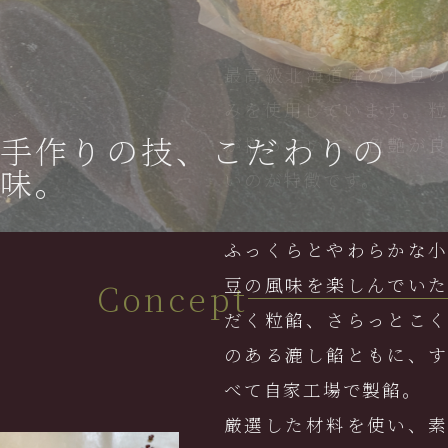
最高級北海道産の小豆の
みを使用しています。 粒
手作りの技、こだわりの
が揃っていて、色艶が良
味。
いのが特徴です。
ふっくらとやわらかな小
豆の風味を楽しんでいた
Concept
だく粒餡、さらっとこく
のある漉し餡ともに、す
べて自家工場で製餡。
厳選した材料を使い、素