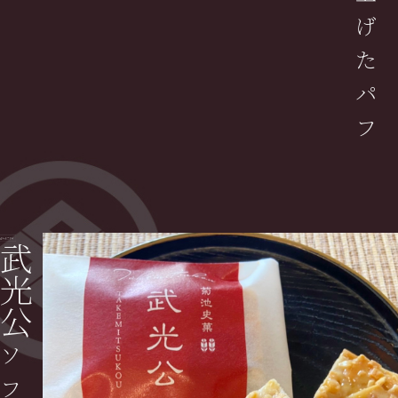
げ
た
パ
フ
武
光
公
ソ
フ