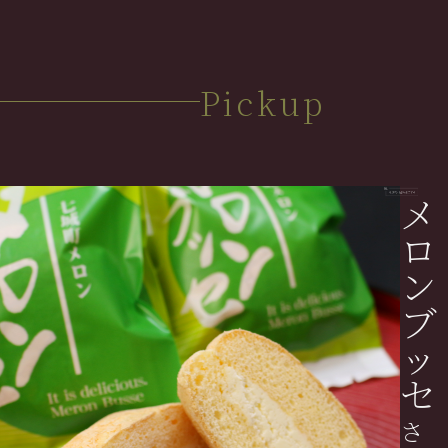
Pickup
メ
ロ
ン
ブ
ッ
セ
さ