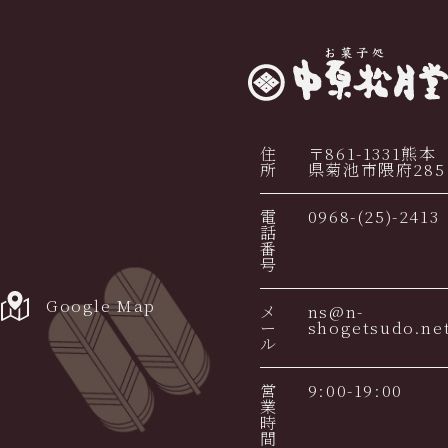
住
〒861-1331
熊本
所
県菊池市隈府285
電
0968-(25)-2413
話
番
号
Google Map
メ
ns@n-
ー
shogetsudo.ne
ル
営
9:00-19:00
業
時
間